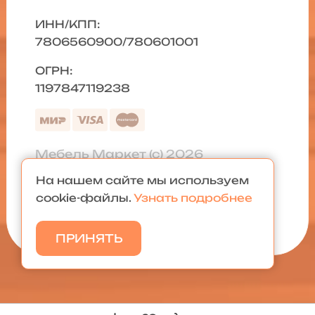
ИНН/КПП:
7806560900/780601001
ОГРН:
1197847119238
Мебель Маркет (с) 2026
На нашем сайте мы используем
Политика конфиденциальности
|
cookie-файлы.
Узнать подробнее
Карта сайта
ПРИНЯТЬ