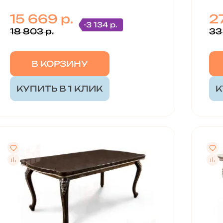
15 669 р.
2
-3 134 р.
18 803 р.
33
В КОРЗИНУ
КУПИТЬ В 1 КЛИК
К