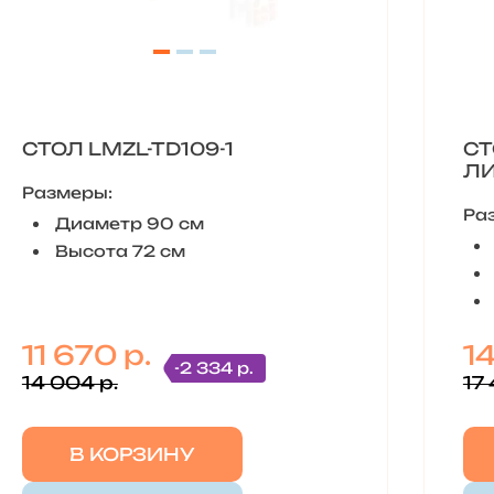
СТОЛ LMZL-TD109-1
СТ
ЛИ
Размеры:
Ра
Диаметр 90 см
Высота 72 см
11 670 р.
14
-2 334 р.
14 004 р.
17 
В КОРЗИНУ