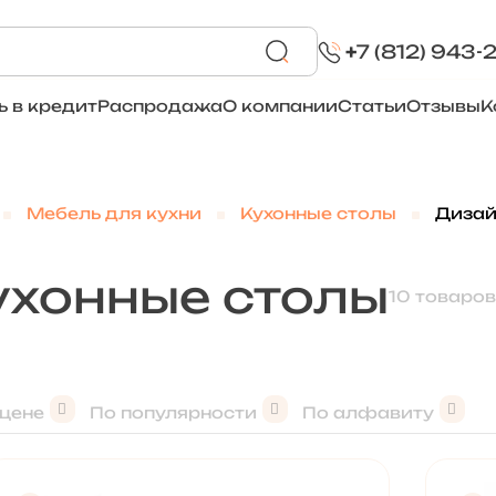
+
7 (812) 943-
ь в кредит
Распродажа
О компании
Статьи
Отзывы
К
Мебель для кухни
Кухонные столы
Дизай
ухонные столы
10 товаров
 цене
По популярности
По алфавиту