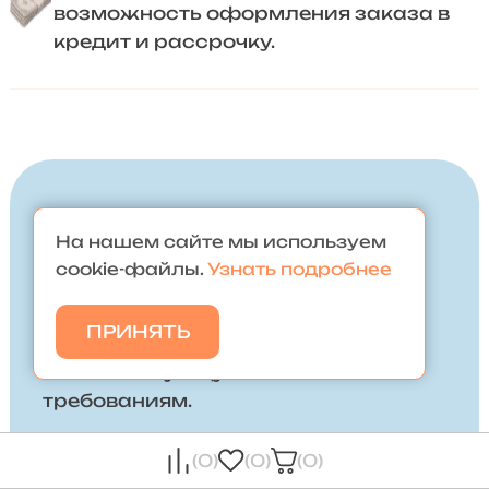
возможность оформления заказа в
кредит и рассрочку.
Задайте вопрос
На нашем сайте мы используем
cookie-файлы.
Узнать подробнее
Наши менеджеры ответят на все
интересующие вас вопросы и
ПРИНЯТЬ
помогут подобрать мебель,
соответствующую всем вашим
требованиям.
(0)
(0)
(0)