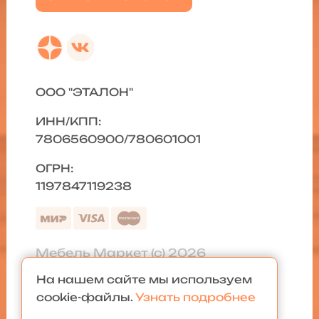
ООО "ЭТАЛОН"
ИНН/КПП:
7806560900/780601001
ОГРН:
1197847119238
Мебель Маркет (с) 2026
На нашем сайте мы используем
Политика конфиденциальности
|
cookie-файлы.
Узнать подробнее
Карта сайта