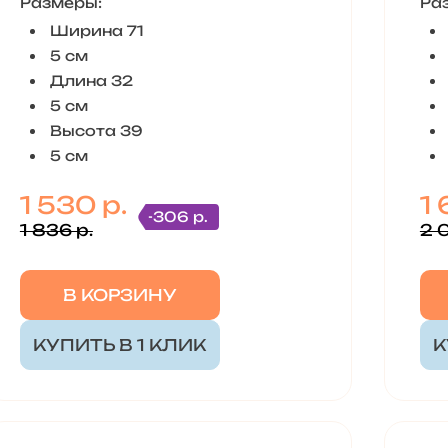
Размеры:
Ра
Ширина 71
5 см
Длина 32
5 см
Высота 39
5 см
1 530 р.
1 
-306 р.
1 836 р.
2 0
В КОРЗИНУ
КУПИТЬ В 1 КЛИК
К