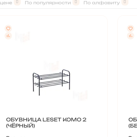
 цене
По популярности
По алфавиту
ОБУВНИЦА LESET КОМО 2
ОБ
(ЧЁРНЫЙ)
(Б