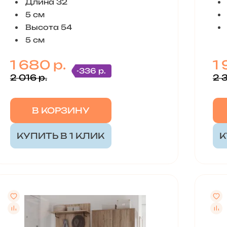
Длина 32
5 см
Высота 54
5 см
1 680 р.
1 
-336 р.
2 016 р.
2 
В КОРЗИНУ
КУПИТЬ В 1 КЛИК
К