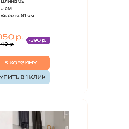
Длина 32
5 см
Высота 61 см
950 р.
-390 р.
340 р.
В КОРЗИНУ
УПИТЬ В 1 КЛИК