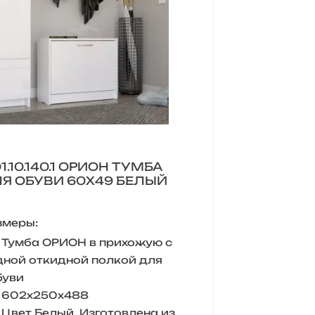
01.10.140.1 ОРИОН ТУМБА
Я ОБУВИ 60Х49 БЕЛЫЙ
змеры:
Тумба ОРИОН в прихожую с
дной откидной полкой для
буви
602х250х488
Цвет Белый. Изготовлена из