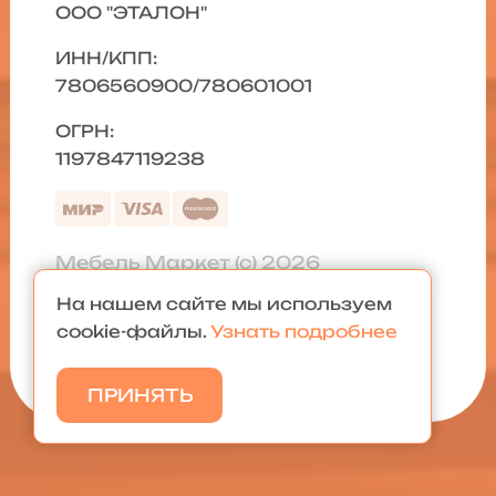
ООО "ЭТАЛОН"
ИНН/КПП:
7806560900/780601001
ОГРН:
1197847119238
Мебель Маркет (с) 2026
На нашем сайте мы используем
Политика конфиденциальности
|
cookie-файлы.
Узнать подробнее
Карта сайта
ПРИНЯТЬ