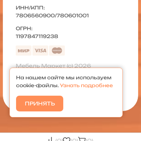
ИНН/КПП:
7806560900/780601001
ОГРН:
1197847119238
Мебель Маркет (с) 2026
На нашем сайте мы используем
Политика конфиденциальности
|
cookie-файлы.
Узнать подробнее
Карта сайта
ПРИНЯТЬ
(0)
(0)
(0)