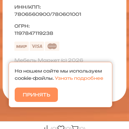
ИНН/КПП:
7806560900/780601001
ОГРН:
1197847119238
Мебель Маркет (с) 2026
На нашем сайте мы используем
Политика конфиденциальности
|
cookie-файлы.
Узнать подробнее
Карта сайта
ПРИНЯТЬ
(0)
(0)
(0)