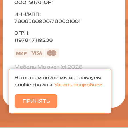
ООО "ЭТАЛОН"
ИНН/КПП:
7806560900/780601001
ОГРН:
1197847119238
Мебель Маркет (с) 2026
На нашем сайте мы используем
Политика конфиденциальности
|
cookie-файлы.
Узнать подробнее
Карта сайта
ПРИНЯТЬ