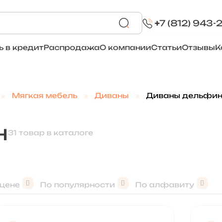
+
7 (812) 943-
ь в кредит
Распродажа
О компании
Статьи
Отзывы
К
Мягкая мебель
Диваны
Диваны дельфи
н
31 товар в каталоге
 цене
По популярности
По алфавиту