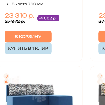
Высота 760 мм
23 310 р.
23
-4 662 р.
27 972 р.
27
В КОРЗИНУ
КУПИТЬ В 1 КЛИК
К