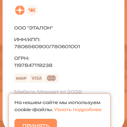
ООО "ЭТАЛОН"
ИНН/КПП:
7806560900/780601001
ОГРН:
1197847119238
Мебель Маркет (с) 2026
На нашем сайте мы используем
Политика конфиденциальности
|
cookie-файлы.
Узнать подробнее
Карта сайта
ПРИНЯТЬ