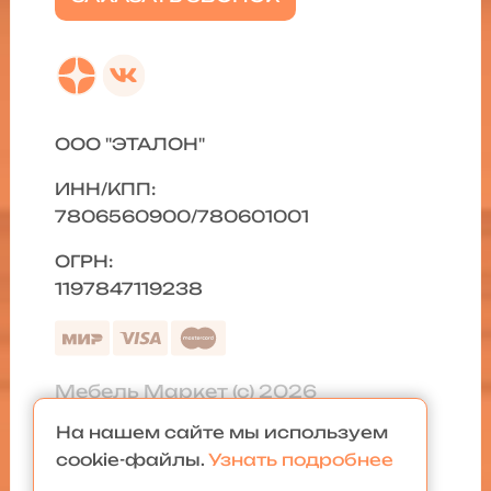
ООО "ЭТАЛОН"
ИНН/КПП:
7806560900/780601001
ОГРН:
1197847119238
Мебель Маркет (с) 2026
На нашем сайте мы используем
Политика конфиденциальности
|
cookie-файлы.
Узнать подробнее
Карта сайта