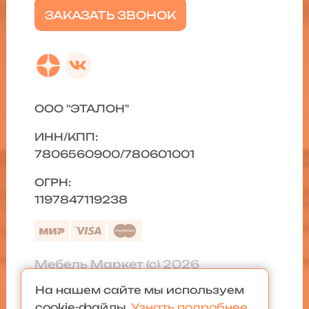
ЗАКАЗАТЬ ЗВОНОК
ООО "ЭТАЛОН"
ИНН/КПП:
7806560900/780601001
ОГРН:
1197847119238
Мебель Маркет (с) 2026
На нашем сайте мы используем
Политика конфиденциальности
|
cookie-файлы.
Узнать подробнее