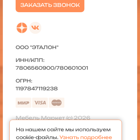
ЗАКАЗАТЬ ЗВОНОК
ООО "ЭТАЛОН"
ИНН/КПП:
7806560900/780601001
ОГРН:
1197847119238
Мебель Маркет (с) 2026
На нашем сайте мы используем
Политика конфиденциальности
|
cookie-файлы.
Узнать подробнее
Карта сайта