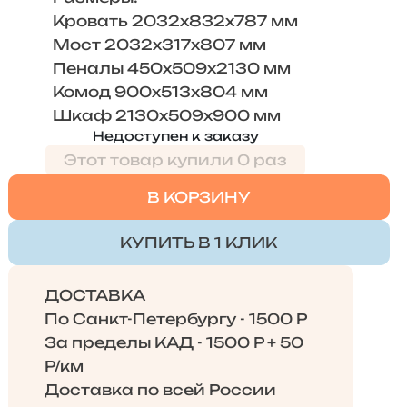
Кровать 2032х832х787 мм
Мост 2032х317х807 мм
Пеналы 450х509х2130 мм
Комод 900х513х804 мм
Шкаф 2130х509х900 мм
Недоступен к заказу
Этот товар купили 0 раз
В КОРЗИНУ
КУПИТЬ В 1 КЛИК
ДОСТАВКА
По Санкт-Петербургу - 1500 Р
За пределы КАД - 1500 Р + 50
Р/км
Доставка по всей России