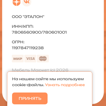
ООО "ЭТАЛОН"
ИНН/КПП:
7806560900/780601001
ОГРН:
1197847119238
Мебель Маркет (с) 2026
На нашем сайте мы используем
Политика конфиденциальности
|
cookie-файлы.
Узнать подробнее
Карта сайта
ПРИНЯТЬ