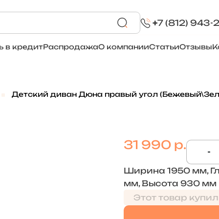
+
7 (812) 943-
ь в кредит
Распродажа
О компании
Статьи
Отзывы
К
Детский диван Дюна правый угол (Бежевый\Зе
31 990 р.
-
Ширина 1950 мм, Г
мм, Высота 930 мм
Этот товар купил