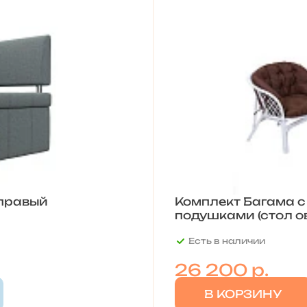
 правый
Комплект Багама 
подушками (стол о
Есть в наличии
26 200
р.
В КОРЗИНУ