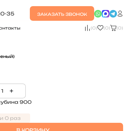
20-35
ЗАКАЗАТЬ ЗВОНОК
онтакты
(0)
(0)
(0)
леный)
+
лубина 900
и 0 раз
В КОРЗИНУ