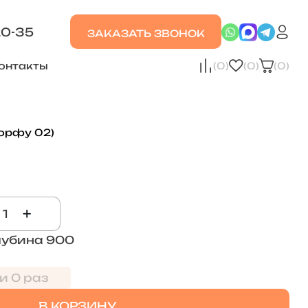
20-35
ЗАКАЗАТЬ ЗВОНОК
онтакты
(0)
(0)
(0)
орфу 02)
+
лубина 900
и 0 раз
В КОРЗИНУ