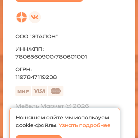
ООО "ЭТАЛОН"
ИНН/КПП:
7806560900/780601001
ОГРН:
1197847119238
Мебель Маркет (с) 2026
На нашем сайте мы используем
Политика конфиденциальности
|
cookie-файлы.
Узнать подробнее
Карта сайта