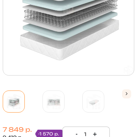
7 849 р.
-
+
-1 570 р.