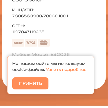
ООО "ЭТАЛОН"
ИНН/КПП:
7806560900/780601001
ОГРН:
1197847119238
Мебель Маркет (с) 2026
На нашем сайте мы используем
Политика конфиденциальности
|
cookie-файлы.
Узнать подробнее
Карта сайта
ПРИНЯТЬ