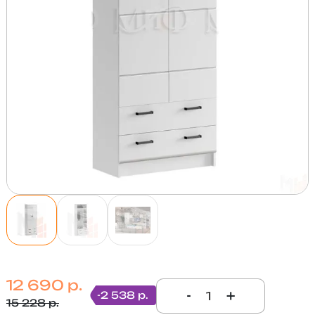
12 690 р.
-
+
-2 538 р.
15 228 р.