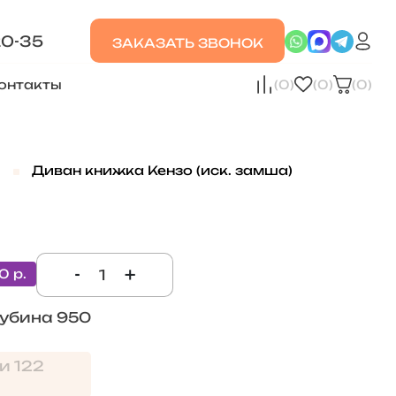
20-35
ЗАКАЗАТЬ ЗВОНОК
онтакты
(0)
(0)
(0)
Диван книжка Кензо (иск. замша)
-
+
0 р.
лубина 950
и 122