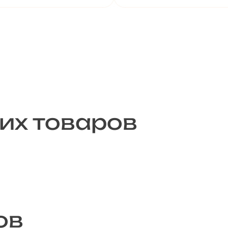
их товаров
ов