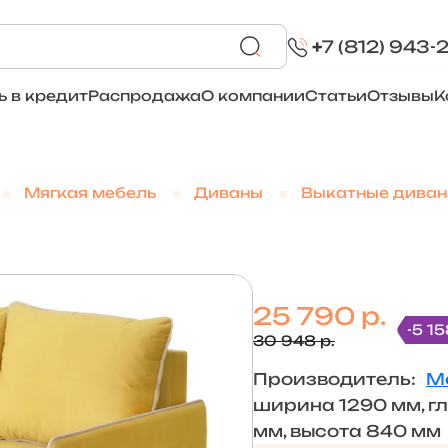
+
7 (812) 943-
ь в кредит
Распродажа
О компании
Статьи
Отзывы
К
Мягкая мебель
Диваны
Выкатные дива
25 790 р.
-5 15
30 948 р.
Производитель:
М
ширина 1290 мм, г
мм, высота 840 мм