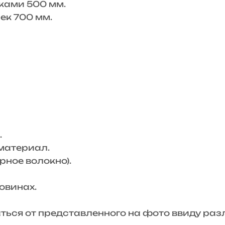
ками 500 мм.
ек 700 мм.
.
материал.
ное волокно).
овинах.
аться от представленного на фото ввиду ра