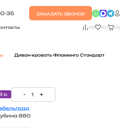
20-35
ЗАКАЗАТЬ ЗВОНОК
онтакты
(0)
(0)
(0)
ны
Диван-кровать Фламинго Стандарт
-
+
8 р.
ебельград
лубина 880