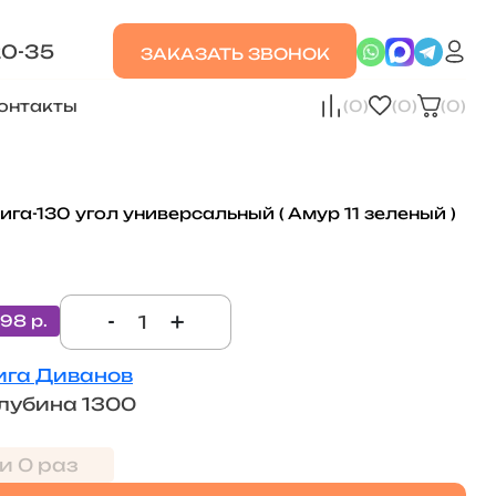
20-35
ЗАКАЗАТЬ ЗВОНОК
онтакты
(0)
(0)
(0)
га-130 угол универсальный ( Амур 11 зеленый )
-
+
598 р.
ига Диванов
лубина 1300
и 0 раз