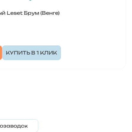
 Leset Брум (Венге)
КУПИТЬ В 1 КЛИК
озаводск