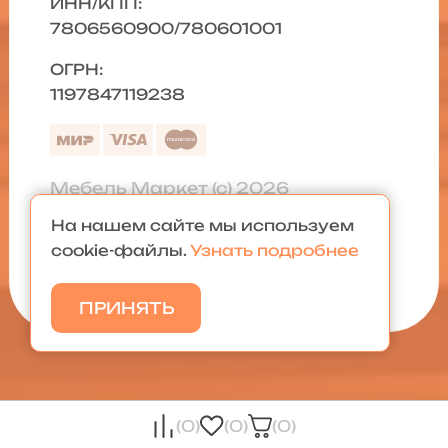
ИНН/КПП:
7806560900/780601001
ОГРН:
1197847119238
Мебель Маркет (с) 2026
На нашем сайте мы используем
Политика конфиденциальности
|
cookie-файлы.
Узнать подробнее
Карта сайта
ПРИНЯТЬ
(0)
(0)
(0)