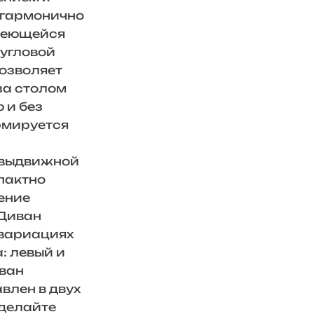
 гармонично
имеющейся
 угловой
позволяет
за столом
 и без
рмируется
 выдвижной
пактно
ение
 Диван
 вариациях
: левый и
иван
влен в двух
Сделайте