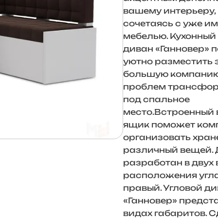
вашему интерьеру,
сочетаясь с уже 
мебелью. Кухонный
диван «Ганновер» 
уютно разместить 
большую компанию
проблем трансфо
под спальное
место.Встроенный
ящик поможет ком
организовать хран
различный вещей.
разработан в двух
расположения угла
правый. Угловой д
«Ганновер» предста
видах габаритов. 