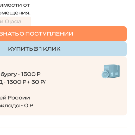
симости от
омещения.
и 0 раз
ЗНАТЬ О ПОСТУПЛЕНИИ
КУПИТЬ В 1 КЛИК
ургу - 1500 Р
- 1500 Р + 50 Р/
сей России
клада - 0 Р