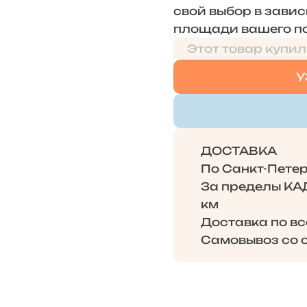
свой выбор в зави
площади вашего п
Этот товар купил
У
ДОСТАВКА
По Санкт-Петерб
За пределы КАД 
км
Доставка по в
Самовывоз со с