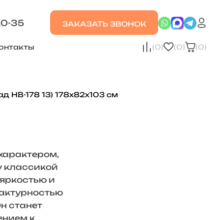
20-35
ЗАКАЗАТЬ ЗВОНОК
онтакты
(0)
(0)
(0)
 НВ-178 13) 178х82х103 см
 характером,
 классикой
 яркостью и
актурностью
н станет
ением к