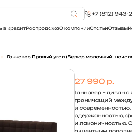
+
7 (812) 943-
ь в кредит
Распродажа
О компании
Статьи
Отзывы
К
Ганновер Правый угол (Велюр молочный шоколад
27 990 р.
Ганновер – диван с
граничащий между
и современностью,
сдержанностью, ф
и лаконичностью. О
акцентным дополн