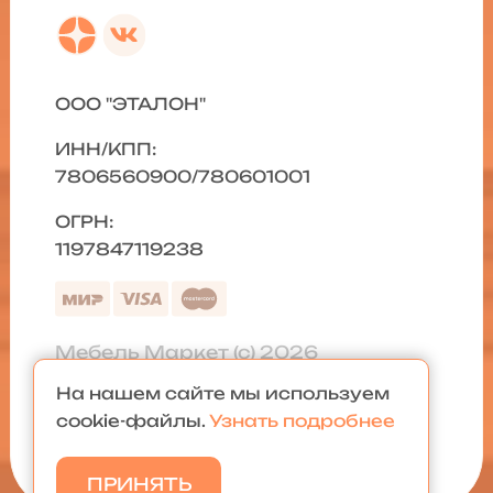
ООО "ЭТАЛОН"
ИНН/КПП:
7806560900/780601001
ОГРН:
1197847119238
Мебель Маркет (с) 2026
На нашем сайте мы используем
Политика конфиденциальности
|
cookie-файлы.
Узнать подробнее
Карта сайта
ПРИНЯТЬ