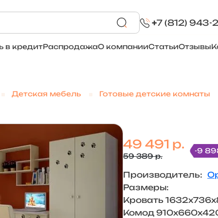
+
7 (812) 943-
ь в кредит
Распродажа
О компании
Статьи
Отзывы
К
Детская мебель
Готовые детские комнаты
49 491 р.
-9 89
59 389 р.
Производитель:
О
Размеры:
Кровать 1632х736
Комод 910х660х42