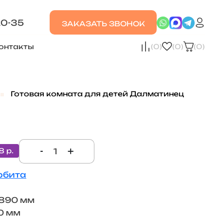
20-35
ЗАКАЗАТЬ ЗВОНОК
онтакты
(0)
(0)
(0)
Готовая комната для детей Далматинец
-
+
8 р.
рбита
х890 мм
0 мм