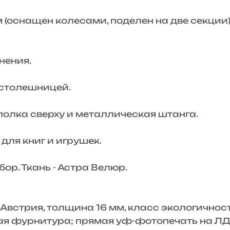
 (оснащен колесами, поделен на две секции)
нения.
 столешницей.
полка сверху и металлическая штанга.
 для книг и игрушек.
бор. Ткань - Астра Велюр.
стрия, толщина 16 мм, класс экологичности 
ая фурнитура; прямая уф-фотопечать на Л