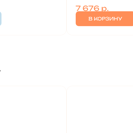
7 676
р.
В КОРЗИНУ
т