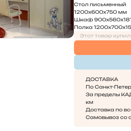
Стол письменный
1200х600х750 мм
Шкаф 900х560х18
Полка 1200х700х1
Этот товар купил
ДОСТАВКА
По Санкт-Петерб
За пределы КАД 
км
Доставка по в
Самовывоз со с