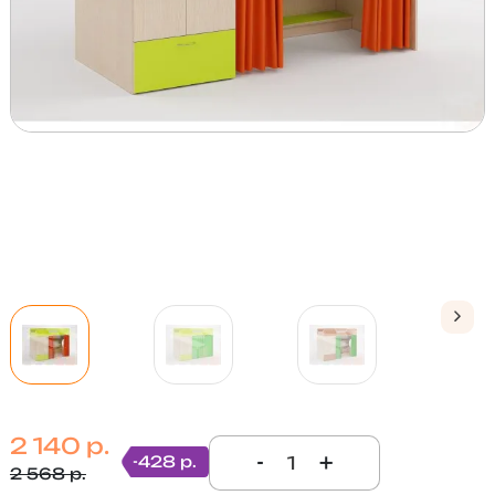
2 140 р.
-
+
-428 р.
2 568 р.