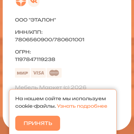
ООО "ЭТАЛОН"
ИНН/КПП:
7806560900/780601001
ОГРН:
1197847119238
Мебель Маркет (с) 2026
На нашем сайте мы используем
Политика конфиденциальности
|
cookie-файлы.
Узнать подробнее
Карта сайта
ПРИНЯТЬ