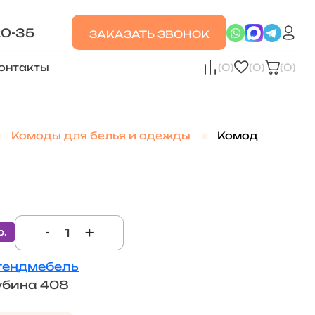
20-35
ЗАКАЗАТЬ ЗВОНОК
онтакты
(0)
(0)
(0)
Комоды для белья и одежды
Комод
-
+
р.
тендмебель
убина 408