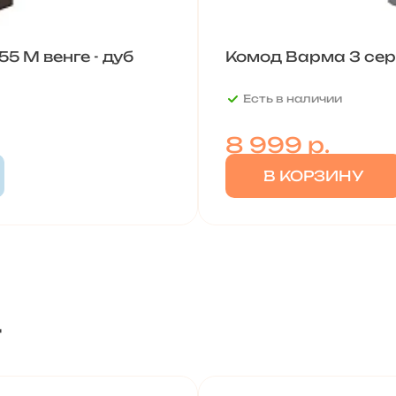
5 М венге - дуб
Комод Варма 3 се
Есть в наличии
8 999
р.
В КОРЗИНУ
т