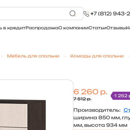
+
7 (812) 943-
ь в кредит
Распродажа
О компании
Статьи
Отзывы
К
Мебель для спальни
Комоды для спальни
6 260 р.
-1 252 
7 512 р.
Производитель:
С
ширина 850 мм, гл
мм, высота 934 мм