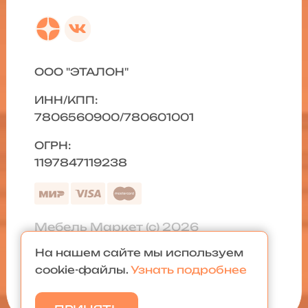
ООО "ЭТАЛОН"
ИНН/КПП:
7806560900/780601001
ОГРН:
1197847119238
Мебель Маркет (с) 2026
На нашем сайте мы используем
Политика конфиденциальности
|
cookie-файлы.
Узнать подробнее
Карта сайта