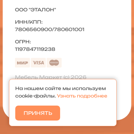
ООО "ЭТАЛОН"
ИНН/КПП:
7806560900/780601001
ОГРН:
1197847119238
Мебель Маркет (с) 2026
На нашем сайте мы используем
Политика конфиденциальности
|
cookie-файлы.
Узнать подробнее
Карта сайта
ПРИНЯТЬ