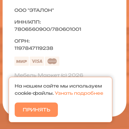
ООО "ЭТАЛОН"
ИНН/КПП:
7806560900/780601001
ОГРН:
1197847119238
Мебель Маркет (с) 2026
На нашем сайте мы используем
Политика конфиденциальности
|
cookie-файлы.
Узнать подробнее
Карта сайта
ПРИНЯТЬ