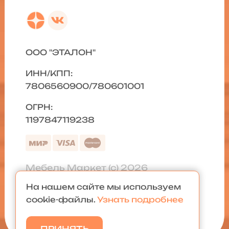
ООО "ЭТАЛОН"
ИНН/КПП:
7806560900/780601001
ОГРН:
1197847119238
Мебель Маркет (с) 2026
На нашем сайте мы используем
Политика конфиденциальности
|
cookie-файлы.
Узнать подробнее
Карта сайта
ПРИНЯТЬ