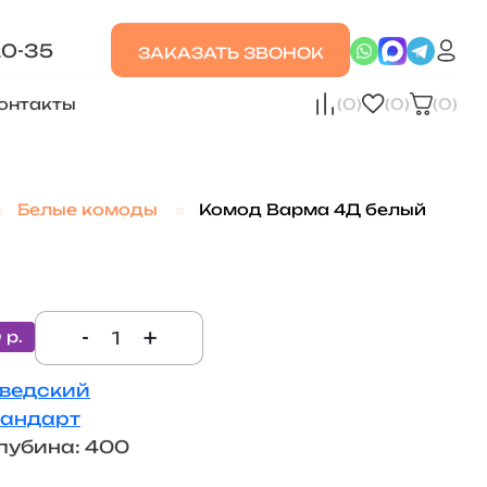
20-35
ЗАКАЗАТЬ ЗВОНОК
онтакты
(0)
(0)
(0)
Белые комоды
Комод Варма 4Д белый
-
+
 р.
ведский
тандарт
лубина: 400