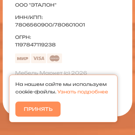
ООО "ЭТАЛОН"
ИНН/КПП:
7806560900/780601001
ОГРН:
1197847119238
Мебель Маркет (с) 2026
На нашем сайте мы используем
Политика конфиденциальности
|
cookie-файлы.
Узнать подробнее
Карта сайта
ПРИНЯТЬ