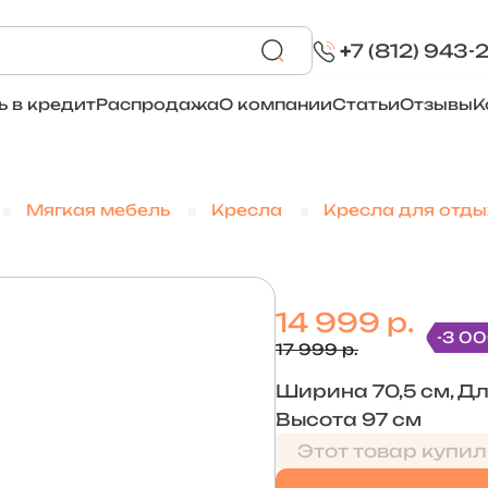
+
7 (812) 943-
ь в кредит
Распродажа
О компании
Статьи
Отзывы
К
Мягкая мебель
Кресла
Кресла для отды
14 999 р.
-3 00
17 999 р.
Ширина 70,5 см, Дл
Высота 97 см
Этот товар купил