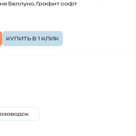
оня Беллуно, Графит софт
КУПИТЬ В 1 КЛИК
озаводск