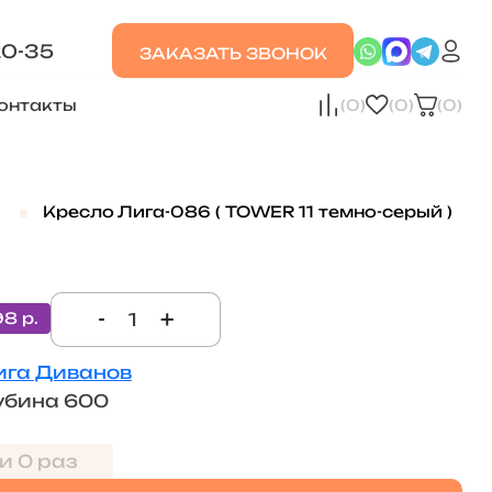
20-35
ЗАКАЗАТЬ ЗВОНОК
онтакты
(0)
(0)
(0)
и
Кресло Лига-086 ( TOWER 11 темно-серый )
-
+
98 р.
ига Диванов
убина 600
и 0 раз