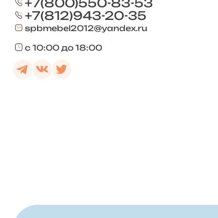
+7(800)550-83-53
+7(812)943-20-35
spbmebel2012@yandex.ru
с 10:00 до 18:00