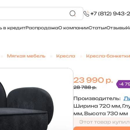
+
7 (812) 943-
ь в кредит
Распродажа
О компании
Статьи
Отзывы
К
Мягкая мебель
Кресла
Кресла-банкетк
23 990 р.
-4 7
28 788 р.
Производитель:
Л
Ширина 720 мм, Гл
мм, Высота 730 мм
Этот товар купил