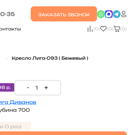
20-35
ЗАКАЗАТЬ ЗВОНОК
онтакты
(0)
(0)
(0)
и
Кресло Лига-093 ( Бежевый )
-
+
98 р.
ига Диванов
убина 700
и 0 раз