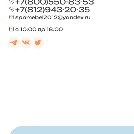
+7(800)550-83-53
+7(812)943-20-35
spbmebel2012@yandex.ru
с 10:00 до 18:00