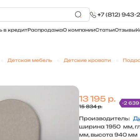
+
7 (812) 943-
ь в кредит
Распродажа
О компании
Статьи
Отзывы
К
Детская мебель
Детские кровати
Подро
13 195 р.
-2 639
15 834 р.
Производитель:
Д
ширина 1950 мм, г
мм, высота 940 мм