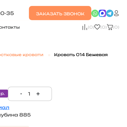
20-35
ЗАКАЗАТЬ ЗВОНОК
онтакты
(0)
(0)
(0)
стковые кровати
Кровать 014 Бежевая
-
+
 р.
иал
лубина 885