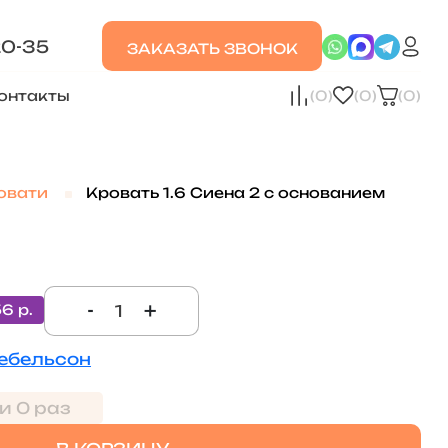
20-35
ЗАКАЗАТЬ ЗВОНОК
онтакты
(0)
(0)
(0)
овати
Кровать 1.6 Сиена 2 с основанием
-
+
56 р.
ебельсон
и 0 раз