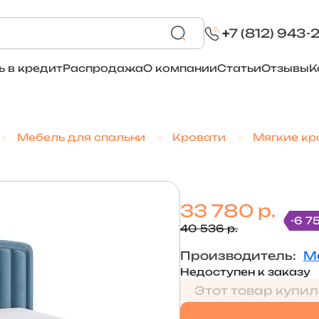
+
7 (812) 943-
ь в кредит
Распродажа
О компании
Статьи
Отзывы
К
Мебель для спальни
Кровати
Мягкие кр
33 780 р.
-6 7
40 536 р.
Производитель:
М
Недоступен к заказу
Этот товар купил