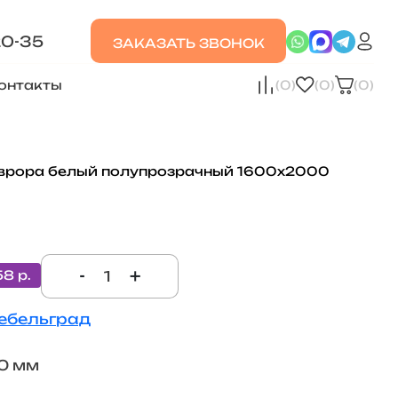
20-35
ЗАКАЗАТЬ ЗВОНОК
онтакты
(0)
(0)
(0)
врора белый полупрозрачный 1600х2000
-
+
58 р.
ебельград
0 мм