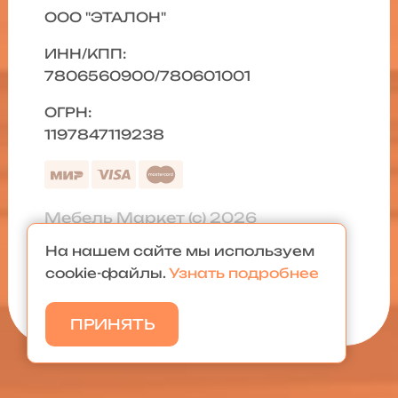
ООО "ЭТАЛОН"
ИНН/КПП:
7806560900/780601001
ОГРН:
1197847119238
Мебель Маркет (с) 2026
На нашем сайте мы используем
Политика конфиденциальности
|
cookie-файлы.
Узнать подробнее
Карта сайта
ПРИНЯТЬ