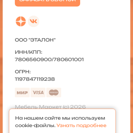
ООО "ЭТАЛОН"
ИНН/КПП:
7806560900/780601001
ОГРН:
1197847119238
Мебель Маркет (с) 2026
На нашем сайте мы используем
Политика конфиденциальности
|
cookie-файлы.
Узнать подробнее
Карта сайта