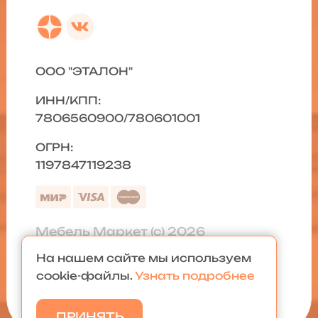
ООО "ЭТАЛОН"
ИНН/КПП:
7806560900/780601001
ОГРН:
1197847119238
Мебель Маркет (с) 2026
На нашем сайте мы используем
Политика конфиденциальности
|
cookie-файлы.
Узнать подробнее
Карта сайта
ПРИНЯТЬ