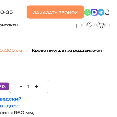
20-35
ЗАКАЗАТЬ ЗВОНОК
онтакты
(0)
(0)
(0)
90х200 см
Кровать-кушетка раздвижная
-
+
0 р.
ведский
тандарт
рина 960 мм,