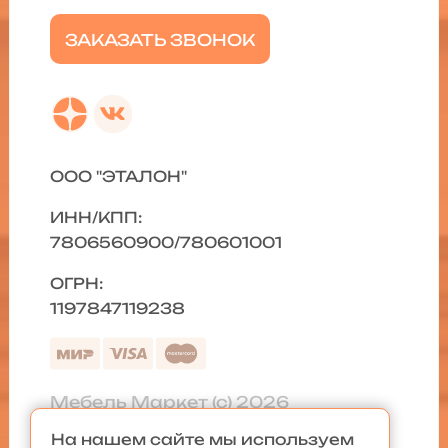
ЗАКАЗАТЬ ЗВОНОК
ООО "ЭТАЛОН"
ИНН/КПП:
7806560900/780601001
ОГРН:
1197847119238
Мебель Маркет (с) 2026
На нашем сайте мы используем
Политика конфиденциальности
|