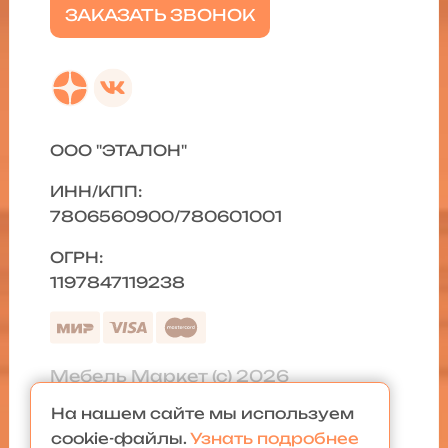
ЗАКАЗАТЬ ЗВОНОК
ООО "ЭТАЛОН"
ИНН/КПП:
7806560900/780601001
ОГРН:
1197847119238
Мебель Маркет (с) 2026
На нашем сайте мы используем
Политика конфиденциальности
|
cookie-файлы.
Узнать подробнее
Карта сайта