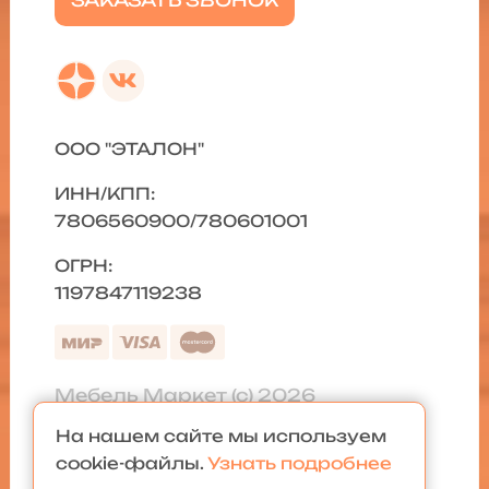
ЗАКАЗАТЬ ЗВОНОК
ООО "ЭТАЛОН"
ИНН/КПП:
7806560900/780601001
ОГРН:
1197847119238
Мебель Маркет (с) 2026
На нашем сайте мы используем
Политика конфиденциальности
|
cookie-файлы.
Узнать подробнее
Карта сайта