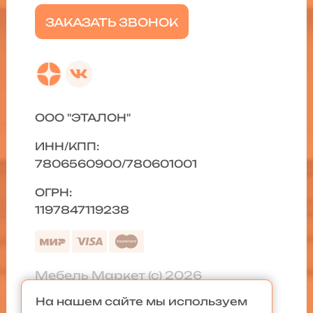
ЗАКАЗАТЬ ЗВОНОК
ООО "ЭТАЛОН"
ИНН/КПП:
7806560900/780601001
ОГРН:
1197847119238
Мебель Маркет (с) 2026
На нашем сайте мы используем
Политика конфиденциальности
|